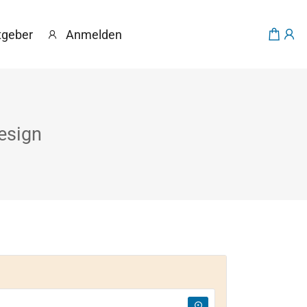
tgeber
Anmelden
esign