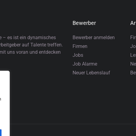
Bewerber
Ar
e – es ist ein dynamisches
Bewerber anmelden
Fi
eitgeber auf Talente treffen.
Firmen
Jo
 mit uns voran und entdecken
Jobs
Le
Job Alarme
Ne
Neuer Lebenslauf
Be
n