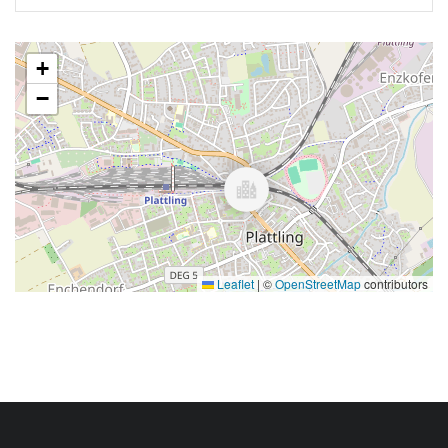
+
−
Leaflet
|
©
OpenStreetMap
contributors