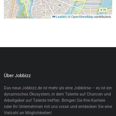
Leaflet
|
©
OpenStreetMap
contributors
Über Jobbizz
Das neue Jobbizz.de ist mehr als eine Jobbörse – es ist ein
dynamisches Ökosystem, in dem Talente auf Chancen und
Arbeitgeber auf Talente treffen. Bringen Sie Ihre Karriere
oder Ihr Unternehmen mit uns voran und entdecken Sie eine
Vielzahl an Möglichkeiten!