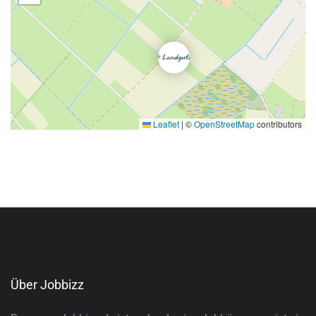
Leaflet
|
©
OpenStreetMap
contributors
Über Jobbizz