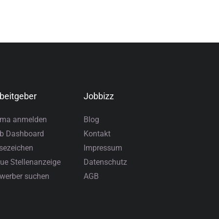
beitgeber
Jobbizz
rma anmelden
Blog
b Dashboard
Kontakt
sezeichen
Impressum
ue Stellenanzeige
Datenschutz
werber suchen
AGB