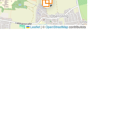
Leaflet
|
©
OpenStreetMap
contributors