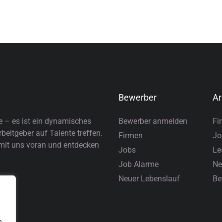
Bewerber
Ar
e – es ist ein dynamisches
Bewerber anmelden
Fi
eitgeber auf Talente treffen.
Firmen
Jo
 mit uns voran und entdecken
Jobs
Le
Job Alarme
Ne
Neuer Lebenslauf
Be
n