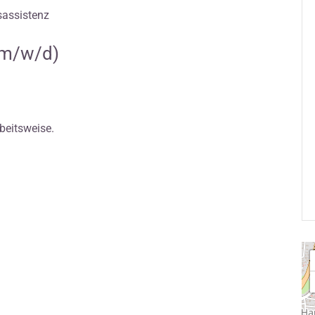
sassistenz
(m/w/d)
rbeitsweise.