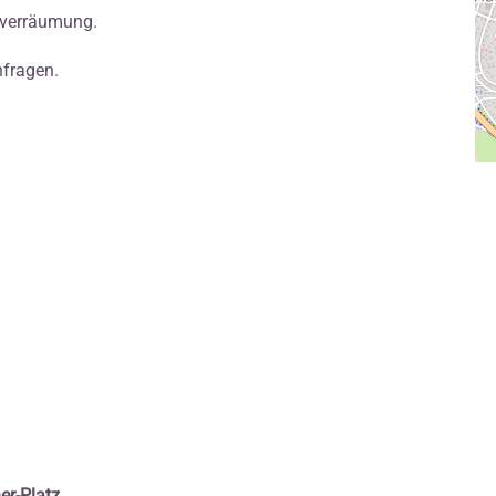
-verräumung.
fragen.
er-Platz