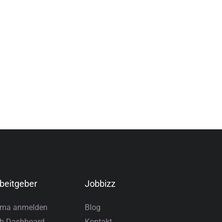
beitgeber
Jobbizz
rma anmelden
Blog
b Dashboard
Kontakt