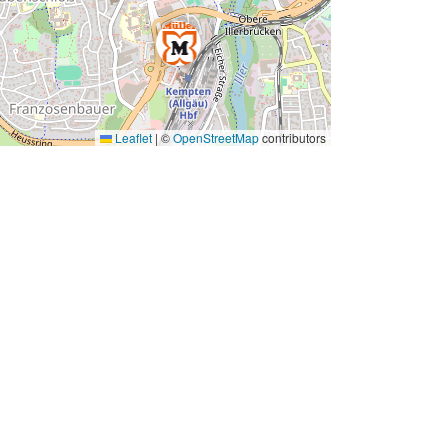
Leaflet
|
©
OpenStreetMap
contributors