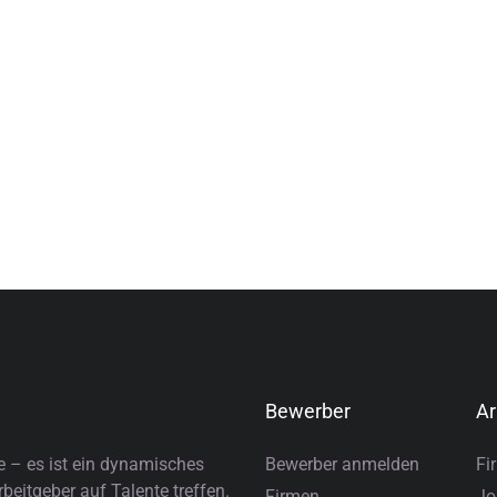
Bewerber
Ar
e – es ist ein dynamisches
Bewerber anmelden
Fi
eitgeber auf Talente treffen.
Firmen
Jo