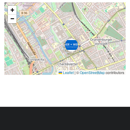
+
−
Leaflet
|
©
OpenStreetMap
contributors