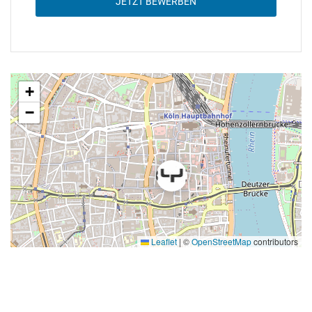
JETZT BEWERBEN
+
−
Leaflet
|
©
OpenStreetMap
contributors