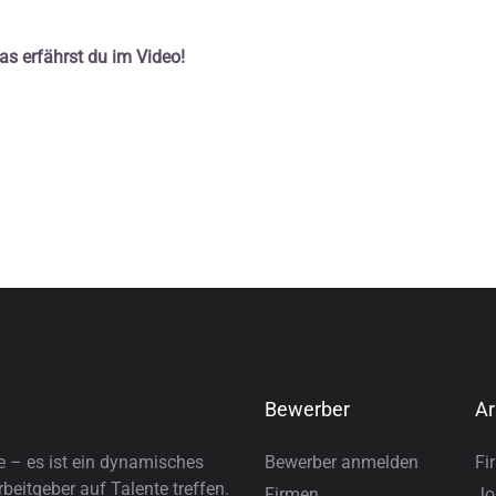
as erfährst du im Video!
Bewerber
Ar
e – es ist ein dynamisches
Bewerber anmelden
Fi
eitgeber auf Talente treffen.
Firmen
Jo