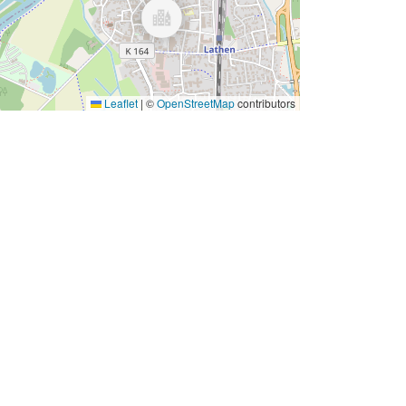
Leaflet
|
©
OpenStreetMap
contributors