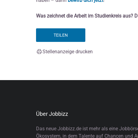
haben – dann
bewirb dich jetzt
!
Was zeichnet die Arbeit im Studienkreis aus? D
TEILEN
Stellenanzeige drucken
Über Jobbizz
Das neue Jobbizz.de ist mehr als eine Jobbörs
Ökosystem, in dem Talente auf Chancen und Arb