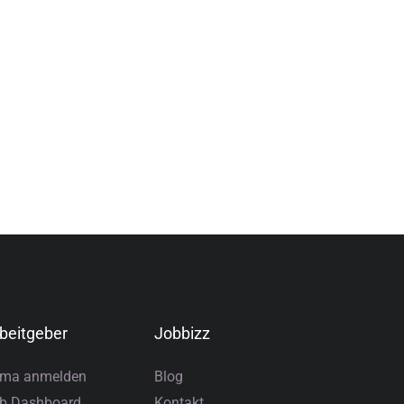
beitgeber
Jobbizz
rma anmelden
Blog
b Dashboard
Kontakt