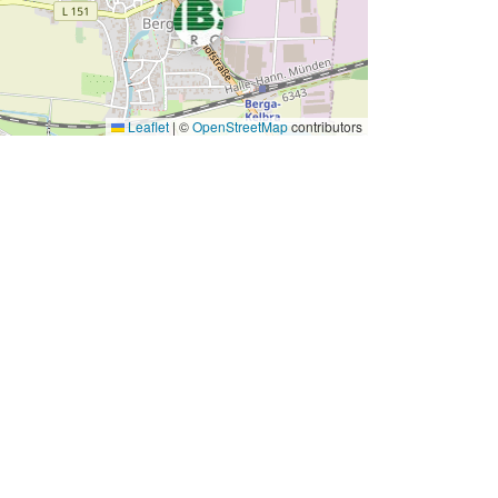
Leaflet
|
©
OpenStreetMap
contributors