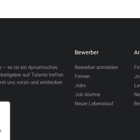
Bewerber
Ar
e – es ist ein dynamisches
Bewerber anmelden
Fi
eitgeber auf Talente treffen.
Firmen
Jo
 mit uns voran und entdecken
Jobs
Le
Job Alarme
Ne
Neuer Lebenslauf
Be
n