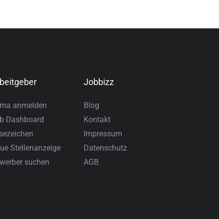
beitgeber
Jobbizz
rma anmelden
Blog
b Dashboard
Kontakt
sezeichen
Impressum
ue Stellenanzeige
Datenschutz
werber suchen
AGB