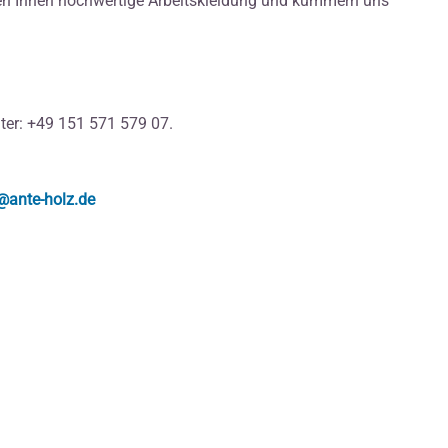
len Ihnen hochwertige Arbeitskleidung und kümmern uns
ter: +49 151 571 579 07.
@ante-holz.de