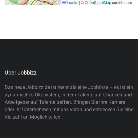
Leaflet
|
©
OpenStreetMap
contributors
Über Jobbizz
Das neue Jobbizz.de ist mehr als eine Jobbörse – es ist ein
dynamisches Ökosystem, in dem Talente auf Chancen und
Arbeitgeber auf Talente treffen. Bringen Sie Ihre Karriere
oder Ihr Unternehmen mit uns voran und entdecken Sie eine
Vielzahl an Möglichkeiten!