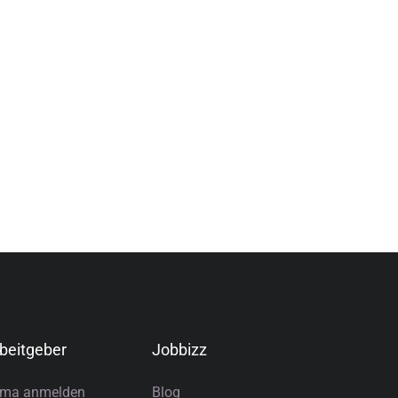
beitgeber
Jobbizz
rma anmelden
Blog