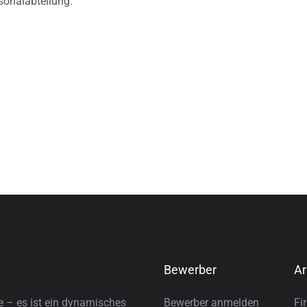
sonalabteilung.
Bewerber
Ar
e – es ist ein dynamisches
Bewerber anmelden
Fi