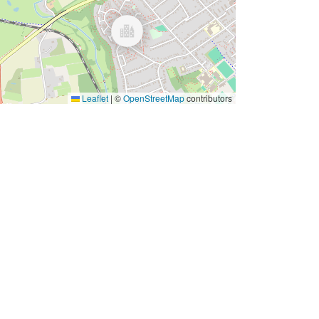
Leaflet
|
©
OpenStreetMap
contributors