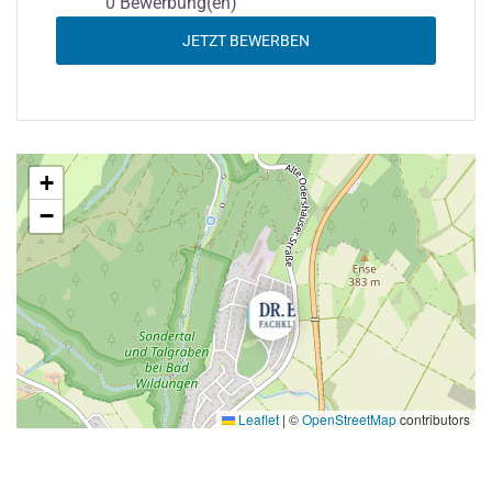
0 Bewerbung(en)
JETZT BEWERBEN
+
−
Leaflet
|
©
OpenStreetMap
contributors