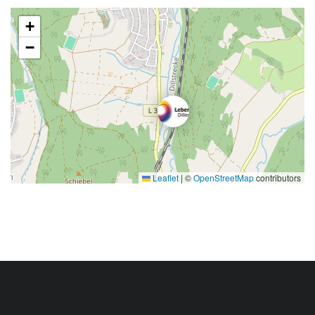
+
−
Leaflet
|
©
OpenStreetMap
contributors