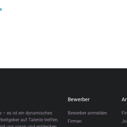
e
Bewerber
Ar
e – es ist ein dynamisches
Bewerber anmelden
Fi
eitgeber auf Talente treffen.
Firmen
Jo
 mit uns voran und entdecken