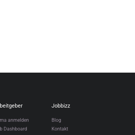
beitgeber
Jobbizz
rma anmelden
Blog
b Dashboard
Kontakt