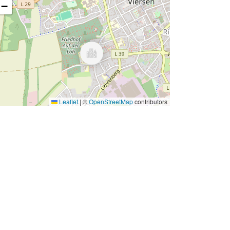
−
Leaflet
|
©
OpenStreetMap
contributors