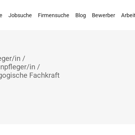
e
Jobsuche
Firmensuche
Blog
Bewerber
Arbei
eger/in /
npfleger/in /
gogische Fachkraft