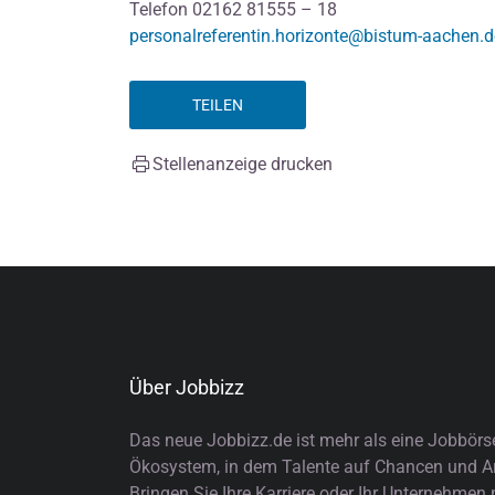
Telefon 02162 81555 – 18
personalreferentin.horizonte@bistum-aachen.d
TEILEN
Stellenanzeige drucken
Über Jobbizz
Das neue Jobbizz.de ist mehr als eine Jobbörs
Ökosystem, in dem Talente auf Chancen und Arb
Bringen Sie Ihre Karriere oder Ihr Unternehmen