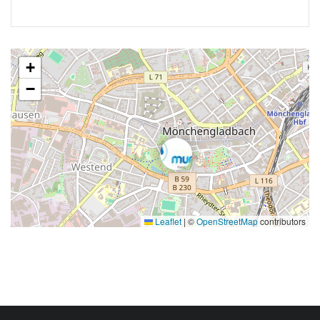
+
−
Leaflet
|
©
OpenStreetMap
contributors