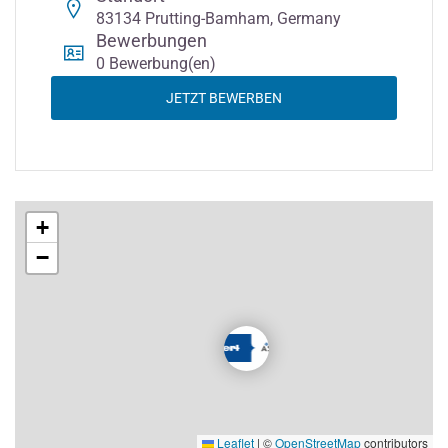
83134 Prutting-Bamham, Germany
Bewerbungen
0 Bewerbung(en)
JETZT BEWERBEN
+
−
Leaflet
|
©
OpenStreetMap
contributors