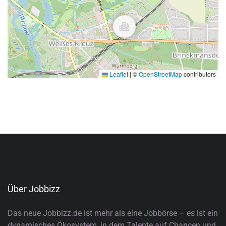
Leaflet
|
©
OpenStreetMap
contributors
Über Jobbizz
Das neue Jobbizz.de ist mehr als eine Jobbörse – es ist ein
dynamisches Ökosystem, in dem Talente auf Chancen und