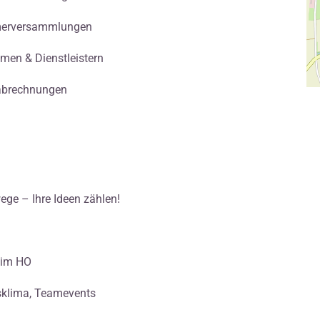
ümerversammlungen
en & Dienstleistern
sabrechnungen
ege – Ihre Ideen zählen!
n im HO
sklima, Teamevents