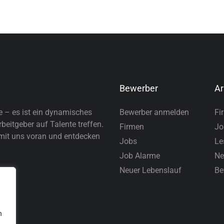
Bewerber
Ar
e – es ist ein dynamisches
Bewerber anmelden
Fi
eitgeber auf Talente treffen.
Firmen
Jo
 mit uns voran und entdecken
Jobs
Le
Job Alarme
Ne
Neuer Lebenslauf
Be
n