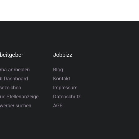
beitgeber
Jobbizz
rma anmelden
Blog
b Dashboard
Kontakt
sezeichen
Impressum
ue Stellenanzeige
Datenschutz
werber suchen
AGB