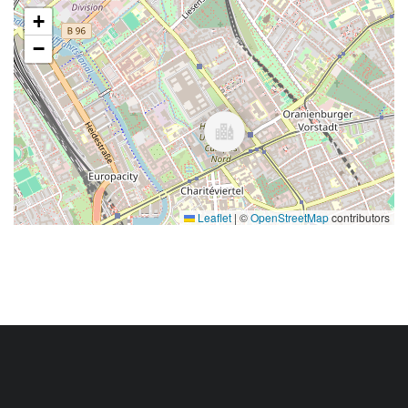
+
−
Leaflet
|
©
OpenStreetMap
contributors