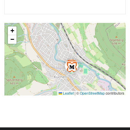
+
−
Leaflet
|
©
OpenStreetMap
contributors