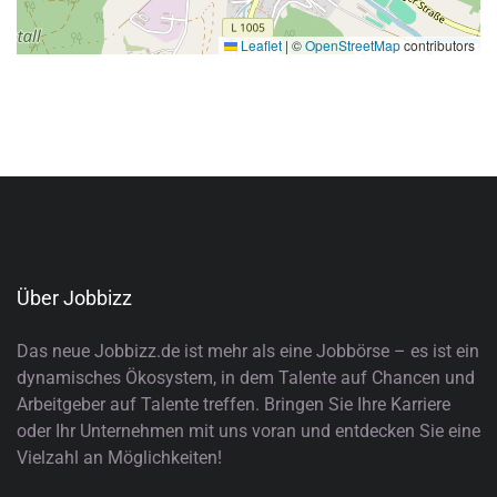
Leaflet
|
©
OpenStreetMap
contributors
Über Jobbizz
Das neue Jobbizz.de ist mehr als eine Jobbörse – es ist ein
dynamisches Ökosystem, in dem Talente auf Chancen und
Arbeitgeber auf Talente treffen. Bringen Sie Ihre Karriere
oder Ihr Unternehmen mit uns voran und entdecken Sie eine
Vielzahl an Möglichkeiten!