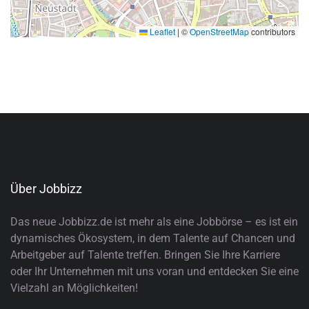
Leaflet
|
©
OpenStreetMap
contributors
Über Jobbizz
Das neue Jobbizz.de ist mehr als eine Jobbörse – es ist ein
dynamisches Ökosystem, in dem Talente auf Chancen und
Arbeitgeber auf Talente treffen. Bringen Sie Ihre Karriere
oder Ihr Unternehmen mit uns voran und entdecken Sie eine
Vielzahl an Möglichkeiten!