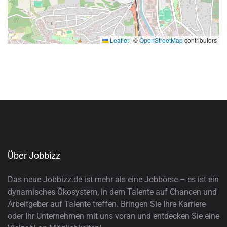
Leaflet
|
©
OpenStreetMap
contributors
Über Jobbizz
Das neue Jobbizz.de ist mehr als eine Jobbörse – es ist ein
dynamisches Ökosystem, in dem Talente auf Chancen und
Arbeitgeber auf Talente treffen. Bringen Sie Ihre Karriere
oder Ihr Unternehmen mit uns voran und entdecken Sie eine