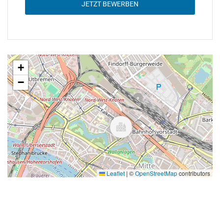
JETZT BEWERBEN
+
−
Leaflet
|
©
OpenStreetMap
contributors