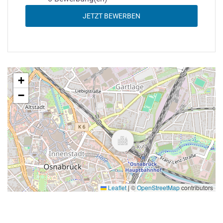
JETZT BEWERBEN
+
−
Leaflet
|
©
OpenStreetMap
contributors