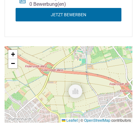
0 Bewerbung(en)
JETZT BEWERBEN
+
−
Leaflet
|
©
OpenStreetMap
contributors