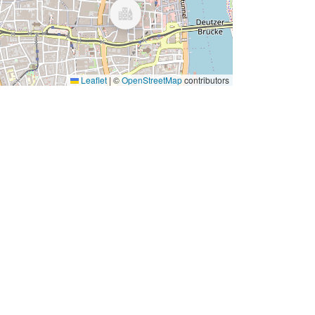
Leaflet
|
©
OpenStreetMap
contributors