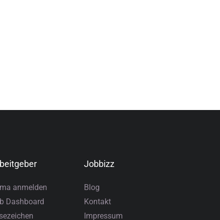
beitgeber
Jobbizz
rma anmelden
Blog
b Dashboard
Kontakt
sezeichen
Impressum