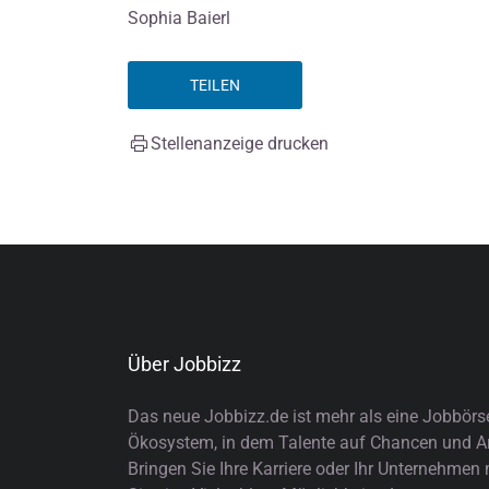
Sophia Baierl
TEILEN
Stellenanzeige drucken
Über Jobbizz
Das neue Jobbizz.de ist mehr als eine Jobbörs
Ökosystem, in dem Talente auf Chancen und Arb
Bringen Sie Ihre Karriere oder Ihr Unternehmen