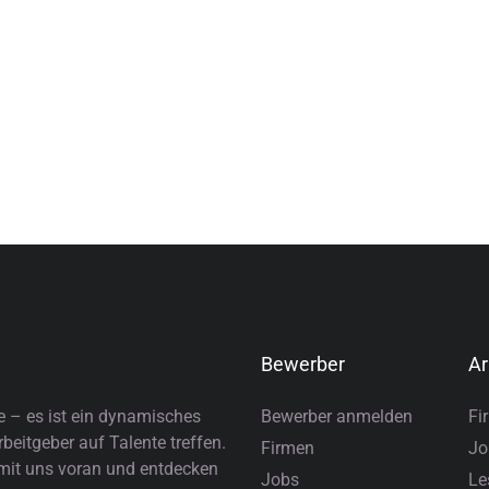
Bewerber
Ar
e – es ist ein dynamisches
Bewerber anmelden
Fi
eitgeber auf Talente treffen.
Firmen
Jo
 mit uns voran und entdecken
Jobs
Le