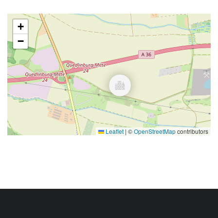
+
−
Leaflet
|
©
OpenStreetMap
contributors