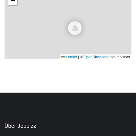
−
Leaflet
|
©
OpenStreetMap
contributors
Über Jobbizz