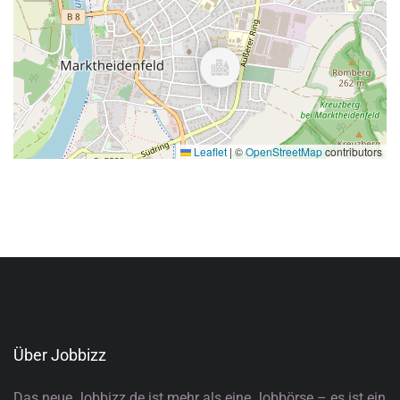
Leaflet
|
©
OpenStreetMap
contributors
Über Jobbizz
Das neue Jobbizz.de ist mehr als eine Jobbörse – es ist ein