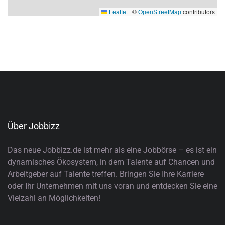
Leaflet
|
©
OpenStreetMap
contributors
Über Jobbizz
Das neue Jobbizz.de ist mehr als eine Jobbörse – es ist ein
dynamisches Ökosystem, in dem Talente auf Chancen und
Arbeitgeber auf Talente treffen. Bringen Sie Ihre Karriere
oder Ihr Unternehmen mit uns voran und entdecken Sie eine
Vielzahl an Möglichkeiten!