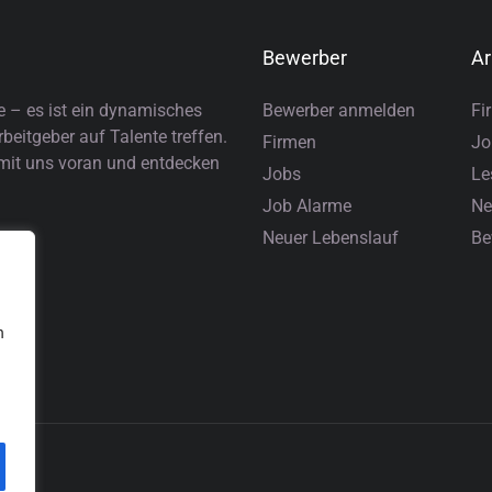
Bewerber
Ar
e – es ist ein dynamisches
Bewerber anmelden
Fi
eitgeber auf Talente treffen.
Firmen
Jo
 mit uns voran und entdecken
Jobs
Le
Job Alarme
Ne
Neuer Lebenslauf
Be
n