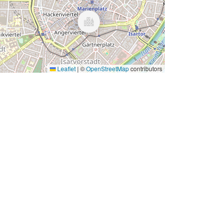
Leaflet
|
©
OpenStreetMap
contributors