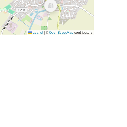
Leaflet
|
©
OpenStreetMap
contributors