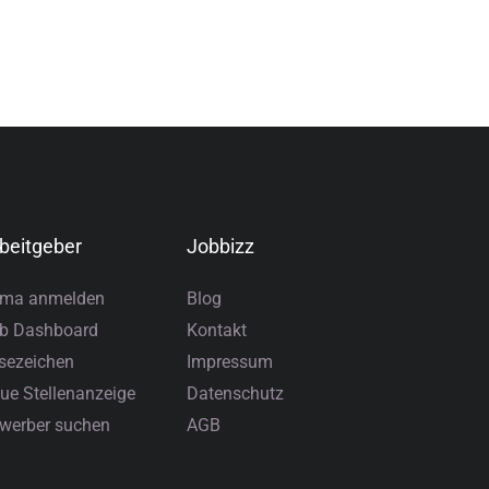
beitgeber
Jobbizz
rma anmelden
Blog
b Dashboard
Kontakt
sezeichen
Impressum
ue Stellenanzeige
Datenschutz
werber suchen
AGB