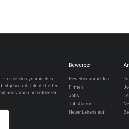
Bewerber
Ar
e – es ist ein dynamisches
Bewerber anmelden
Fi
eitgeber auf Talente treffen.
Firmen
Jo
 mit uns voran und entdecken
Jobs
Le
Job Alarme
Ne
Neuer Lebenslauf
Be