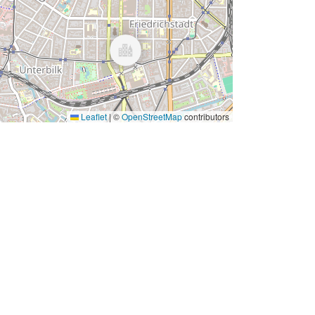
Leaflet
|
©
OpenStreetMap
contributors