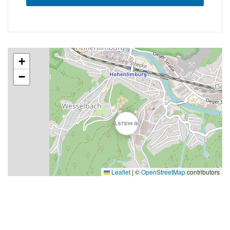
+
−
Leaflet
|
©
OpenStreetMap
contributors