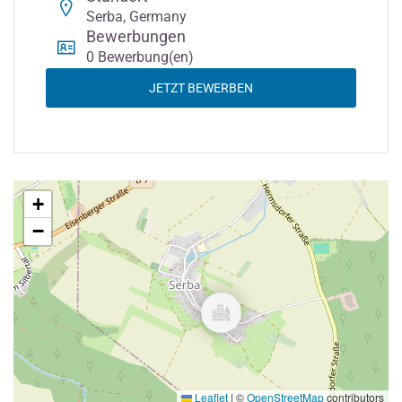
Serba, Germany
Bewerbungen
0 Bewerbung(en)
JETZT BEWERBEN
+
−
Leaflet
|
©
OpenStreetMap
contributors