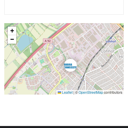
+
−
Leaflet
|
©
OpenStreetMap
contributors