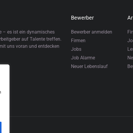
Bewerber
Ar
e – es ist ein dynamisches
Bewerber anmelden
Fi
eitgeber auf Talente treffen.
Firmen
Jo
 mit uns voran und entdecken
Jobs
Le
Job Alarme
Ne
Neuer Lebenslauf
Be
n