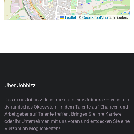
Leaflet
|
©
OpenStreetMap
contributors
Über Jobbizz
Das neue Jobbizz.de ist mehr als eine Jobbörse – es ist ein
dynamisches Ökosystem, in dem Talente auf Chancen und
Arbeitgeber auf Talente treffen. Bringen Sie Ihre Karriere
oder Ihr Unternehmen mit uns voran und entdecken Sie eine
Vielzahl an Möglichkeiten!