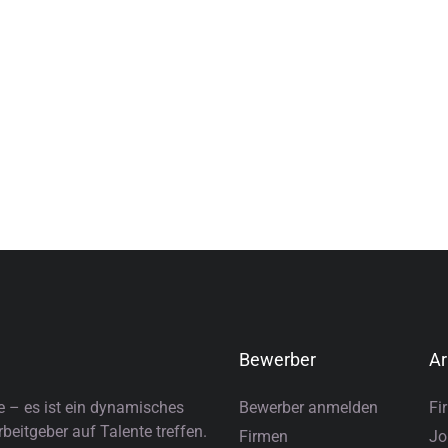
Bewerber
Ar
e – es ist ein dynamisches
Bewerber anmelden
Fi
eitgeber auf Talente treffen.
Firmen
Jo