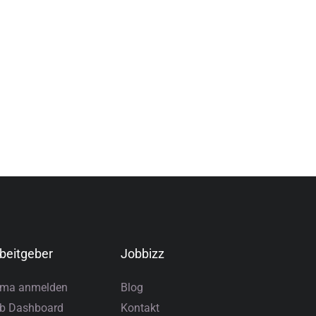
beitgeber
Jobbizz
rma anmelden
Blog
b Dashboard
Kontakt