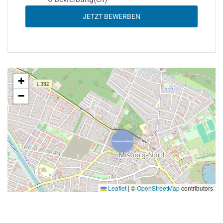
JETZT BEWERBEN
+
−
Leaflet
|
©
OpenStreetMap
contributors