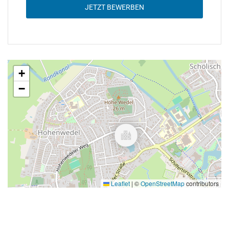
JETZT BEWERBEN
+
−
Leaflet
|
©
OpenStreetMap
contributors