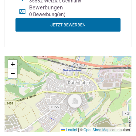
35582 Wetzlar, Germany
Bewerbungen
0 Bewerbung(en)
JETZT BEWERBEN
+
−
Leaflet
|
©
OpenStreetMap
contributors