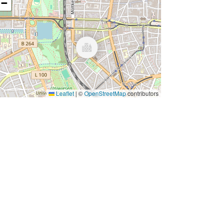
−
Leaflet
|
©
OpenStreetMap
contributors