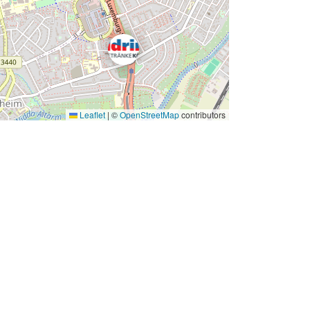
Leaflet
|
©
OpenStreetMap
contributors