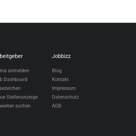
beitgeber
Jobbizz
rma anmelden
Blog
b Dashboard
Kontakt
sezeichen
Impressum
ue Stellenanzeige
Datenschutz
werber suchen
AGB