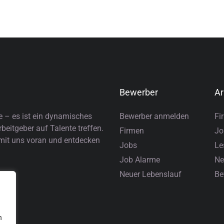
Bewerber
Ar
e – es ist ein dynamisches
Bewerber anmelden
Fi
eitgeber auf Talente treffen.
Firmen
Jo
 mit uns voran und entdecken
Jobs
Le
Job Alarme
Ne
Neuer Lebenslauf
Be
n