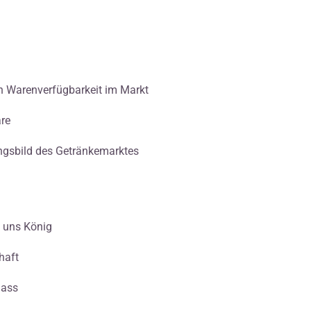
en Warenverfügbarkeit im Markt
re
ngsbild des Getränkemarktes
i uns König
haft
lass