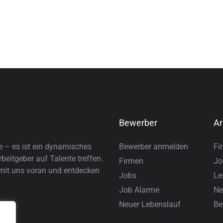
Bewerber
Ar
e – es ist ein dynamisches
Bewerber anmelden
Fi
eitgeber auf Talente treffen.
Firmen
Jo
 mit uns voran und entdecken
Jobs
Le
Job Alarme
Ne
Neuer Lebenslauf
Be