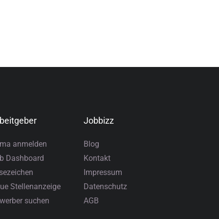
beitgeber
Jobbizz
rma anmelden
Blog
b Dashboard
Kontakt
sezeichen
Impressum
ue Stellenanzeige
Datenschutz
werber suchen
AGB