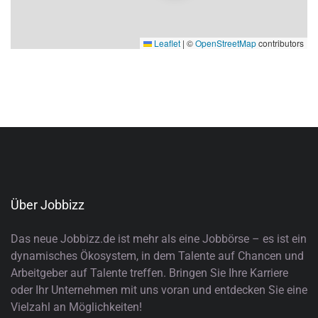
Leaflet
|
©
OpenStreetMap
contributors
Über Jobbizz
Das neue Jobbizz.de ist mehr als eine Jobbörse – es ist ein
dynamisches Ökosystem, in dem Talente auf Chancen und
Arbeitgeber auf Talente treffen. Bringen Sie Ihre Karriere
oder Ihr Unternehmen mit uns voran und entdecken Sie eine
Vielzahl an Möglichkeiten!