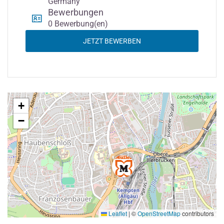
Germany
Bewerbungen
0 Bewerbung(en)
JETZT BEWERBEN
+
−
Leaflet
|
©
OpenStreetMap
contributors