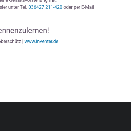
deine Gehaltsvorstellung mit.
sler unter Tel.
036427 211-420
oder per E-Mail
kennenzulernen!
öberschütz |
www.inventer.de