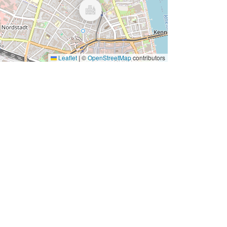
Leaflet
|
©
OpenStreetMap
contributors