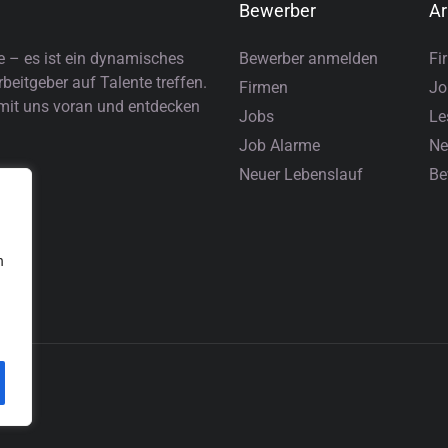
Bewerber
Ar
e – es ist ein dynamisches
Bewerber anmelden
Fi
eitgeber auf Talente treffen.
Firmen
Jo
 mit uns voran und entdecken
Jobs
Le
Job Alarme
Ne
Neuer Lebenslauf
Be
n