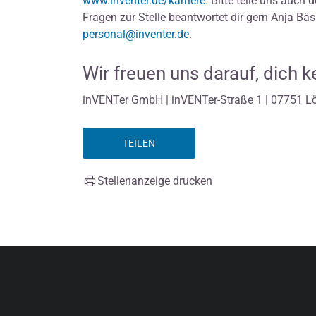
www.inventer.de/karriere
. Bitte teile uns auch 
Fragen zur Stelle beantwortet dir gern Anja Bäs
personal@inventer.de
.
Wir freuen uns darauf, dich 
inVENTer GmbH | inVENTer-Straße 1 | 07751 L
TEILEN
Stellenanzeige drucken